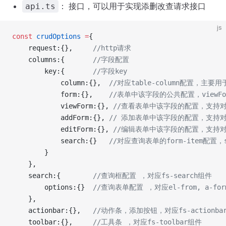
： 接口，可以用于实现添删改查请求接口
api.ts
js
const
 crudOptions
 =
{
    request:{},     
//http请求
    columns:{       
//字段配置
        key:{       
//字段key
            column:{},  
//对应table-column配置，主
            form:{},    
//表单中该字段的公共配置，viewForm
            viewForm:{}, 
//查看表单中该字段的配置，支持对应u
            addForm:{}, 
// 添加表单中该字段的配置，支持对应u
            editForm:{}, 
//编辑表单中该字段的配置，支持对应u
            search:{}   
//对应查询表单的form-item配置，se
        }
    },
    search:{        
//查询框配置 ，对应fs-search组件
        options:{}  
//查询表单配置 ，对应el-from, a-for
    },
    actionbar:{},   
//动作条，添加按钮，对应fs-actionba
    toolbar:{},     
//工具条 ，对应fs-toolbar组件