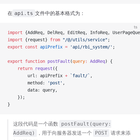
在
文件中的基本格式为：
api.ts
ts
import
 {AddReq, DelReq, EditReq, InfoReq, UserPageQue
import
 {request} 
from
 "/@/utils/service"
;
export
 const
 apiPrefix
 =
 'api/rbi_system/'
;
export
 function
 postFault
(
query
:
 AddReq
) {
    return
 request
({
        url: apiPrefix 
+
 `fault/`
,
        method: 
'post'
,
        data: query,
    });
}
这段代码是一个函数
postFault(query:
，用于向服务器发送一个
请求来添
AddReq)
POST