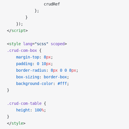
                crudRef
            };
        }
    });
</
script
>
<
style
 lang
=
"scss"
 scoped
>
.crud-com-box
 {
    margin-top
: 
8
px
;
    padding
: 
0
 10
px
;
    border-radius
: 
8
px
 0
 0
 8
px
;
    box-sizing
: 
border-box
;
    background-color
: 
#fff
;
}
.crud-com-table
 {
    height
: 
100
%
;
}
</
style
>