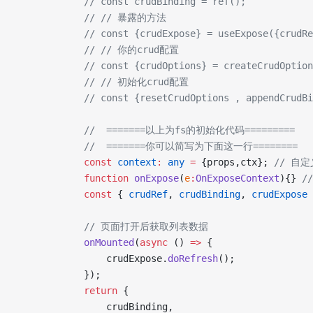
            // const crudBinding = ref();
            //
 // 暴露的方法
            // const {crudExpose} = useExpose({crudRe
            //
 // 你的crud配置
            // const {crudOptions} = createCrudOption
            //
 // 初始化crud配置
            // const {resetCrudOptions , appendCrudB
            //  =======以上为fs的初始化代码=========
            //  =======你可以简写为下面这一行========
            const
 context
:
 any
 =
 {props,ctx}; 
// 自定
            function
 onExpose
(
e
:
OnExposeContext
){} 
/
            const
 { 
crudRef
, 
crudBinding
, 
crudExpose
 
            // 页面打开后获取列表数据
            onMounted
(
async
 () 
=>
 {
                crudExpose.
doRefresh
();
            });
            return
 {
                crudBinding,