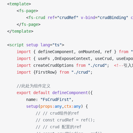
<
template
>
    <
fs-page
>
        <
fs-crud
 ref
=
"crudRef"
 v-bind
=
"crudBinding"
 c
    </
fs-page
>
</
template
>
<
script
 setup
 lang
=
"ts"
>
    import
 { defineComponent, onMounted, ref } 
from
 "
    import
 { useFs ,OnExposeContext, useCrud, useExpo
    import
 createCrudOptions 
from
 "./crud"
;  
<!--
引入
    import
 {FirstRow} 
from
 "./crud"
;
    //此处为组件定义
    export
 default
 defineComponent
({
        name: 
"FsCrudFirst"
,
        setup
(
props
:
any
,
ctx
:
any
) {
            //
 // crud组件的ref
            // const crudRef = ref();
            //
 // crud 配置的ref