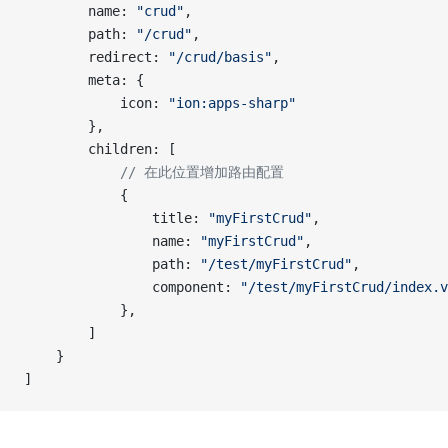
        name: 
"crud"
,
        path: 
"/crud"
,
        redirect: 
"/crud/basis"
,
        meta: {
            icon: 
"ion:apps-sharp"
        },
        children: [
            // 在此位置增加路由配置
            {
                title: 
"myFirstCrud"
,
                name: 
"myFirstCrud"
,
                path: 
"/test/myFirstCrud"
,
                component: 
"/test/myFirstCrud/index.v
            },
        ]
    }
]