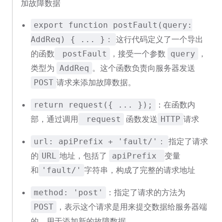
加故障数据
export function postFault(query:
这行代码定义了一个导出
AddReq) { ... }：
的函数
，接受一个参数
，
postFault
query
类型为
。这个函数负责向服务器发送
AddReq
请求来添加故障数据。
POST
：在函数内
return request({ ... });
部，通过调用
函数发送
请求
request
HTTP
指定了请求
url: apiPrefix + 'fault/'：
的
地址，包括了
变量
URL
apiPrefix
和
字符串，构成了完整的请求地址
'fault/'
：指定了请求的方法为
method: 'post'
，表示这个请求是用来提交数据给服务器端
POST
的，用于添加新的故障数据