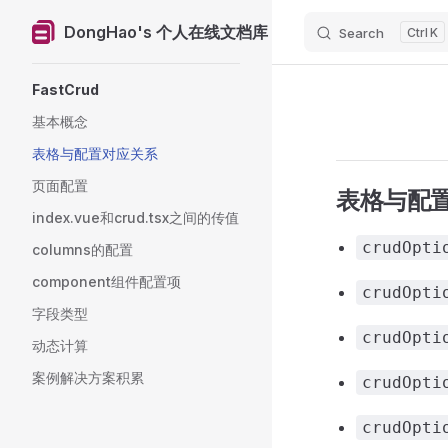
DongHao's 个人在线文档库
Search
K
Skip to content
Sidebar Navigation
FastCrud
基本概念
表格与配置对应关系
页面配置
表格与配
index.vue和crud.tsx之间的传值
crudOpti
columns的配置
component组件配置项
crudOpti
字段类型
crudOpti
动态计算
案例解决方案积累
crudOpti
crudOpti