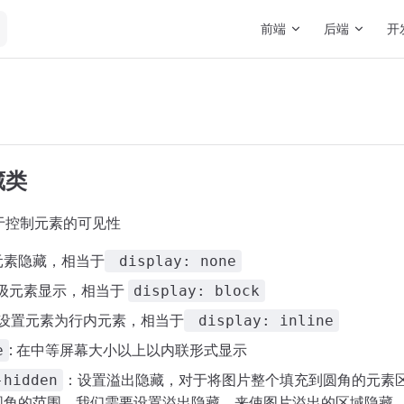
Main Navigation
前端
后端
开
藏类
于控制元素的可见性
 元素隐藏，相当于
display: none
块级元素显示，相当于
display: block
设置元素为行内元素，相当于
display: inline
: 在中等屏幕大小以上以内联形式显示
e
：设置溢出隐藏，对于将图片整个填充到圆角的元素
-hidden
圆角的范围，我们需要设置溢出隐藏，来使图片溢出的区域隐藏