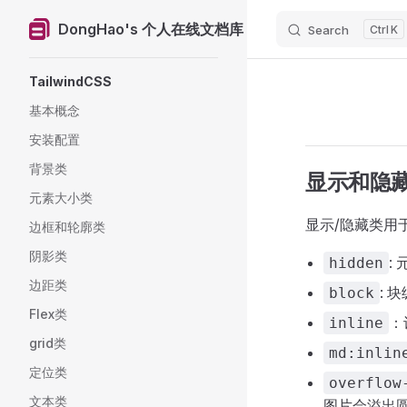
DongHao's 个人在线文档库
Search
K
Skip to content
Sidebar Navigation
TailwindCSS
基本概念
安装配置
背景类
显示和隐
元素大小类
显示/隐藏类用
边框和轮廓类
阴影类
:
hidden
边距类
: 
block
Flex类
：
inline
grid类
md:inlin
定位类
overflow
文本类
图片会溢出