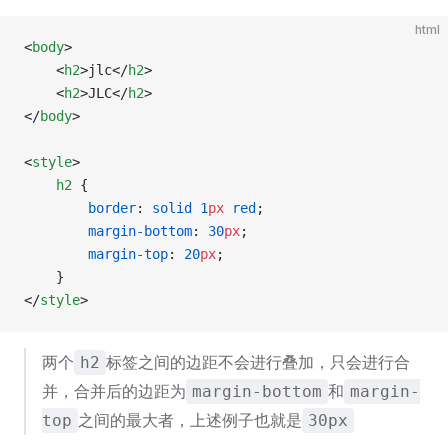
html
<
body
>
    <
h2
>jlc</
h2
>
    <
h2
>JLC</
h2
>
</
body
>
<
style
>
    h2
 {
        border
: 
solid
 1
px
 red
;
        margin-bottom
: 
30
px
;
        margin-top
: 
20
px
;
    }
</
style
>
两个
标签之间的边距不会进行叠加，只会进行合
h2
并，合并后的边距为
和
margin-bottom
margin-
之间的最大者，上述例子也就是
top
30px