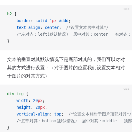
css
h2
 {
    border
: 
solid
 1
px
 #ddd
;
    text-align
: 
center
;  
/*设置文本居中对其*/
    /*左对齐：left(默认情况)  居中对其：center   右对齐：r
}
文本的垂直对其默认情况下是底部对其的，我们可以对对
其的方式进行设置：（对于图片的位置我们设置文本相对
于图片的对其方式）
css
div
 img
 {
    width
: 
20
px
;
    height
: 
20
px
;
    vertical-align
: 
top
;  
/*设置文本相对于图片顶部对其*/
    /*底部对其：bottom(默认情况)  居中对其：middle   顶部
}