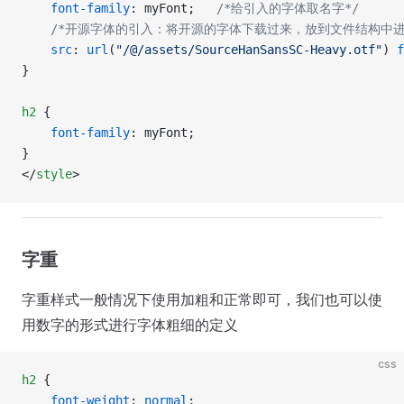
    font-family
: myFont;   
/*给引入的字体取名字*/
    /*开源字体的引入：将开源的字体下载过来，放到文件结构中进
    src
: 
url
(
"/@/assets/SourceHanSansSC-Heavy.otf"
) 
f
}
h2
 {
    font-family
: myFont;
}
</
style
>
字重
字重样式一般情况下使用加粗和正常即可，我们也可以使
用数字的形式进行字体粗细的定义
css
h2
 {
    font-weight
: 
normal
;