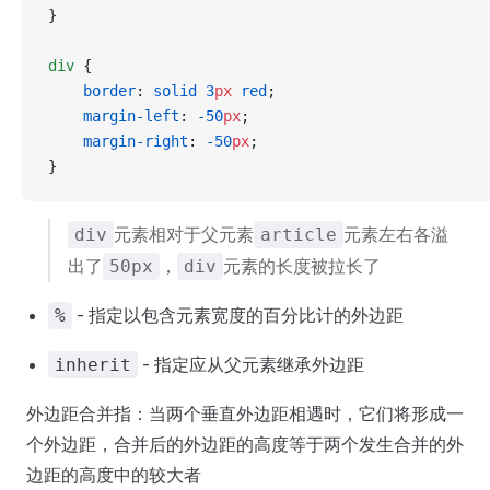
}
div
 {
    border
: 
solid
 3
px
 red
;
    margin-left
: 
-50
px
;
    margin-right
: 
-50
px
;
}
元素相对于父元素
元素左右各溢
div
article
出了
，
元素的长度被拉长了
50px
div
- 指定以包含元素宽度的百分比计的外边距
%
- 指定应从父元素继承外边距
inherit
外边距合并指：当两个垂直外边距相遇时，它们将形成一
个外边距，合并后的外边距的高度等于两个发生合并的外
边距的高度中的较大者