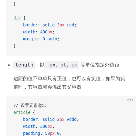
}
div
 {
    border
: 
solid
 3
px
 red
;
    width
: 
400
px
;
    margin
: 
0
 auto
;
}
- 以
等单位指定外边距
length
px、pt、cm
边距的值不单单只有正值，也可以有负值，如果为负
值时，其容器就会溢出其父容器
css
// 设置元素溢出
article
 {
    border
: 
solid
 2
px
 #ddd
;
    width
: 
300
px
;
    padding
: 
50
px
 0
;