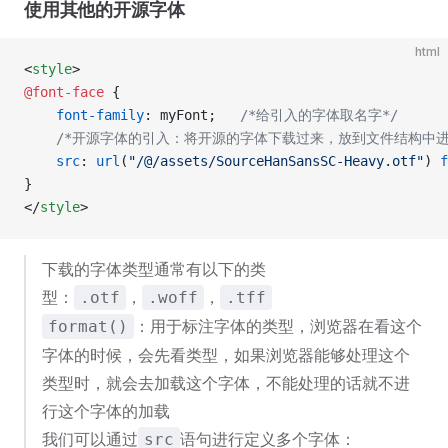
使用其他的开源字体
html
<
style
>
@font-face
 {
    font-family
: myFont;   
/*给引入的字体取名字*/
    /*开源字体的引入：将开源的字体下载过来，放到文件结构中进
    src
: 
url
(
"/@/assets/SourceHanSansSC-Heavy.otf"
) 
f
}
</
style
>
下载的字体类型通常有以下的类
型：
，
，
.otf
.woff
.tff
：用于标注字体的类型，浏览器在看这个
format()
字体的时候，会先看类型，如果浏览器能够处理这个
类型时，就会去加载这个字体，不能处理的话就不进
行这个字体的加载
我们可以通过
语句进行定义多个字体：
src