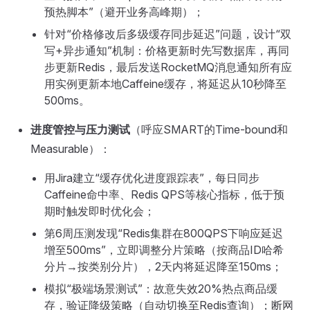
预热脚本”（避开业务高峰期）；
针对“价格修改后多级缓存同步延迟”问题，设计“双
写+异步通知”机制：价格更新时先写数据库，再同
步更新Redis，最后发送RocketMQ消息通知所有应
用实例更新本地Caffeine缓存，将延迟从10秒降至
500ms。
进度管控与压力测试
（呼应SMART的Time-bound和
Measurable）：
用Jira建立“缓存优化进度跟踪表”，每日同步
Caffeine命中率、Redis QPS等核心指标，低于预
期时触发即时优化会；
第6周压测发现“Redis集群在800QPS下响应延迟
增至500ms”，立即调整分片策略（按商品ID哈希
分片→按类别分片），2天内将延迟降至150ms；
模拟“极端场景测试”：故意失效20%热点商品缓
存，验证降级策略（自动切换至Redis查询）；断网