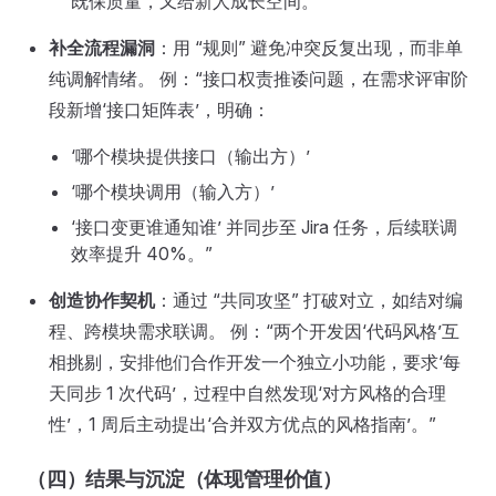
既保质量，又给新人成长空间。”
补全流程漏洞
：用 “规则” 避免冲突反复出现，而非单
纯调解情绪。 例：“接口权责推诿问题，在需求评审阶
段新增‘接口矩阵表’，明确：
‘哪个模块提供接口（输出方）’
‘哪个模块调用（输入方）’
‘接口变更谁通知谁’ 并同步至 Jira 任务，后续联调
效率提升 40%。”
创造协作契机
：通过 “共同攻坚” 打破对立，如结对编
程、跨模块需求联调。 例：“两个开发因‘代码风格’互
相挑剔，安排他们合作开发一个独立小功能，要求‘每
天同步 1 次代码’，过程中自然发现‘对方风格的合理
性’，1 周后主动提出‘合并双方优点的风格指南’。”
（四）结果与沉淀（体现管理价值）