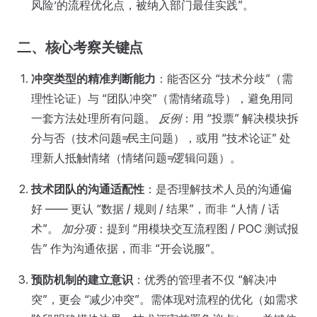
风险’的流程优化点，被纳入部门最佳实践”。
二、核心考察关键点
冲突类型的精准判断能力
：能否区分 “技术分歧”（需
理性论证）与 “团队冲突”（需情绪疏导），避免用同
一套方法处理所有问题。
反例
：用 “投票” 解决模块拆
分与否（技术问题≠民主问题），或用 “技术论证” 处
理新人抵触情绪（情绪问题≠逻辑问题）。
技术团队的沟通适配性
：是否理解技术人员的沟通偏
好 —— 更认 “数据 / 规则 / 结果”，而非 “人情 / 话
术”。
加分项
：提到 “用模块交互流程图 / POC 测试报
告” 作为沟通依据，而非 “开会说服”。
预防机制的建立意识
：优秀的管理者不仅 “解决冲
突”，更会 “减少冲突”。需体现对流程的优化（如需求