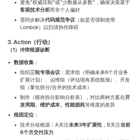
避免"权威压制"或"少数服从多数"，确保决策基于
客观技术分析
而非个人偏好
需同步解决
代码规范争议
（如是否强制使用
Lombok）以扫清协作障碍
3. Action（行动）
（1）冲突根源诊断
数据收集
：
组织
三轮专项会议
：需求组（明确未来6个月业务
扩展计划）、运维组（评估现有系统瓶颈）、开发
组（量化拆分/合并的技术成本）
制作《模块拆分影响分析表》，对比两种方案在
开
发周期、维护成本、性能损耗
等维度的差异
根因定位
：
技术分歧根源：A关注
未来3年扩展性
，B关注
当前
6个月交付压力