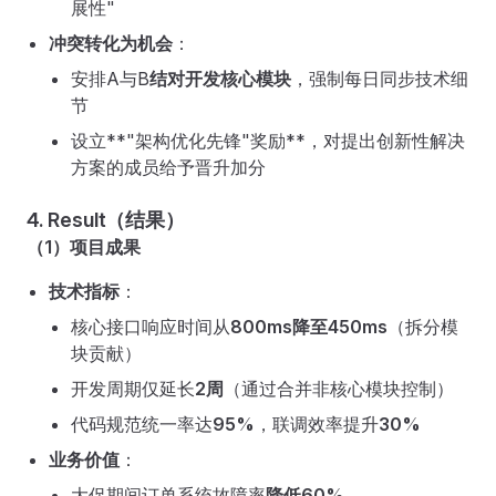
展性"
冲突转化为机会
：
安排A与B
结对开发核心模块
，强制每日同步技术细
节
设立**"架构优化先锋"奖励**，对提出创新性解决
方案的成员给予晋升加分
4. Result（结果）
（1）项目成果
技术指标
：
核心接口响应时间从
800ms降至450ms
（拆分模
块贡献）
开发周期仅延长
2周
（通过合并非核心模块控制）
代码规范统一率达
95%
，联调效率提升
30%
业务价值
：
大促期间订单系统故障率
降低60%