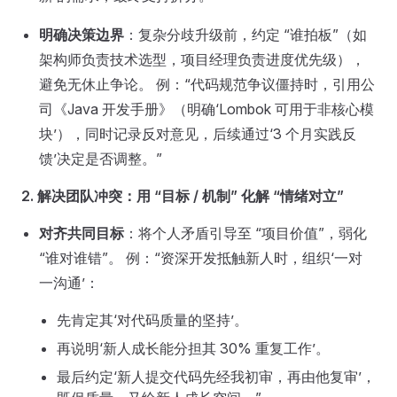
明确决策边界
：复杂分歧升级前，约定 “谁拍板”（如
架构师负责技术选型，项目经理负责进度优先级），
避免无休止争论。 例：“代码规范争议僵持时，引用公
司《Java 开发手册》（明确‘Lombok 可用于非核心模
块’），同时记录反对意见，后续通过‘3 个月实践反
馈’决定是否调整。”
2. 解决团队冲突：用 “目标 / 机制” 化解 “情绪对立”
对齐共同目标
：将个人矛盾引导至 “项目价值”，弱化
“谁对谁错”。 例：“资深开发抵触新人时，组织‘一对
一沟通’：
先肯定其‘对代码质量的坚持’。
再说明‘新人成长能分担其 30% 重复工作’。
最后约定‘新人提交代码先经我初审，再由他复审’，