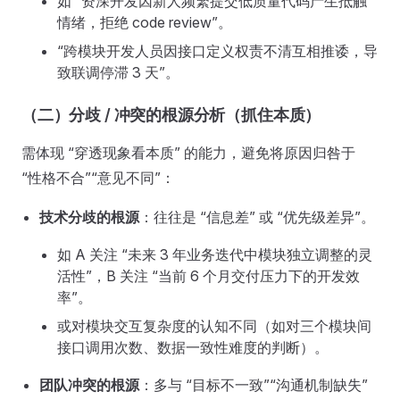
如 “资深开发因新人频繁提交低质量代码产生抵触
情绪，拒绝 code review”。
“跨模块开发人员因接口定义权责不清互相推诿，导
致联调停滞 3 天”。
（二）分歧 / 冲突的根源分析（抓住本质）
需体现 “穿透现象看本质” 的能力，避免将原因归咎于
“性格不合”“意见不同”：
技术分歧的根源
：往往是 “信息差” 或 “优先级差异”。
如 A 关注 “未来 3 年业务迭代中模块独立调整的灵
活性”，B 关注 “当前 6 个月交付压力下的开发效
率”。
或对模块交互复杂度的认知不同（如对三个模块间
接口调用次数、数据一致性难度的判断）。
团队冲突的根源
：多与 “目标不一致”“沟通机制缺失”