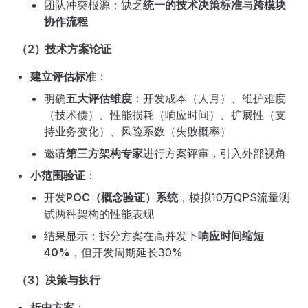
团队冲突根源：缺乏
统一的技术决策标准
与
跨模块
协作流程
（2）技术方案论证
建立评估标准
：
明确
五大评估维度
：开发成本（人月）、维护难度
（技术债）、性能损耗（响应时间）、扩展性（支
持业务变化）、风险系数（失败概率）
邀请
第三方架构专家
进行方案评审，引入外部视角
小范围验证
：
开发
POC（概念验证）系统
，模拟10万QPS流量测
试两种架构的性能表现
结果显示：拆分方案在高并发下
响应时间缩短
40%
，但开发周期延长30%
（3）决策与执行
折中方案
：