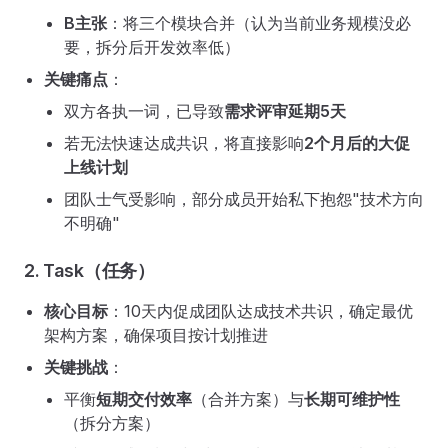
B主张
：将三个模块合并（认为当前业务规模没必
要，拆分后开发效率低）
关键痛点
：
双方各执一词，已导致
需求评审延期5天
若无法快速达成共识，将直接影响
2个月后的大促
上线计划
团队士气受影响，部分成员开始私下抱怨"技术方向
不明确"
2. Task（任务）
核心目标
：10天内促成团队达成技术共识，确定最优
架构方案，确保项目按计划推进
关键挑战
：
平衡
短期交付效率
（合并方案）与
长期可维护性
（拆分方案）