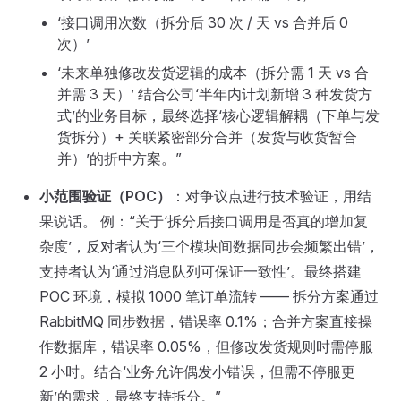
‘接口调用次数（拆分后 30 次 / 天 vs 合并后 0
次）’
‘未来单独修改发货逻辑的成本（拆分需 1 天 vs 合
并需 3 天）’ 结合公司‘半年内计划新增 3 种发货方
式’的业务目标，最终选择‘核心逻辑解耦（下单与发
货拆分）+ 关联紧密部分合并（发货与收货暂合
并）’的折中方案。”
小范围验证（POC）
：对争议点进行技术验证，用结
果说话。 例：“关于‘拆分后接口调用是否真的增加复
杂度’，反对者认为‘三个模块间数据同步会频繁出错’，
支持者认为‘通过消息队列可保证一致性’。最终搭建
POC 环境，模拟 1000 笔订单流转 —— 拆分方案通过
RabbitMQ 同步数据，错误率 0.1%；合并方案直接操
作数据库，错误率 0.05%，但修改发货规则时需停服
2 小时。结合‘业务允许偶发小错误，但需不停服更
新’的需求，最终支持拆分。”