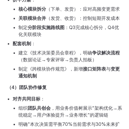
核心模块拆分
（下单、发货）：应对高频变更需求
关联模块合并
（发货、收货）：控制短期开发成本
制定
分阶段实施路线图
：Q3完成核心拆分，Q4优
化关联模块
配套机制
：
建立《技术决策委员会章程》，明确
争议解决流程
（数据论证→专家评审→负责人拍板）
制定《跨模块协作规范》，新增
接口矩阵表
与
变更
通知机制
（4）团队协作修复
对齐共同目标
：
组织
团队共创会
，用业务价值树展示"架构优化→系
统稳定→用户体验提升→业务增长"的逻辑链
明确"本次决策需平衡70%当前需求与30%未来扩