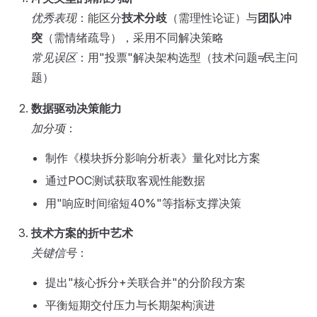
优秀表现
：能区分
技术分歧
（需理性论证）与
团队冲
突
（需情绪疏导），采用不同解决策略
常见误区
：用"投票"解决架构选型（技术问题≠民主问
题）
数据驱动决策能力
加分项
：
制作《模块拆分影响分析表》量化对比方案
通过POC测试获取客观性能数据
用"响应时间缩短40%"等指标支撑决策
技术方案的折中艺术
关键信号
：
提出"核心拆分+关联合并"的分阶段方案
平衡短期交付压力与长期架构演进