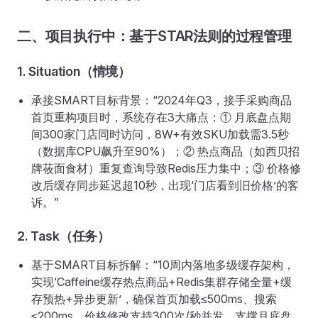
二、项目执行中：基于STAR法则的过程管理
1. Situation（情境）
承接SMART目标背景：“2024年Q3，接手采购商品
首页重构项目时，系统存在3大痛点：① 月底盘点期
间300家门店同时访问，8W+有效SKU加载需3.5秒
（数据库CPU飙升至90%）；② 热点商品（如西贝招
牌莜面食材）重复查询导致Redis压力集中；③ 价格修
改后缓存同步延迟超10秒，出现‘门店看到旧价格’的客
诉。”
2. Task（任务）
基于SMART目标拆解：“10周内落地多级缓存架构，
实现‘Caffeine缓存热点商品+Redis集群存储全量+缓
存预热+异步更新’，确保首页加载≤500ms、搜索
≤200ms、价格修改支持300次/秒并发，支撑月底盘